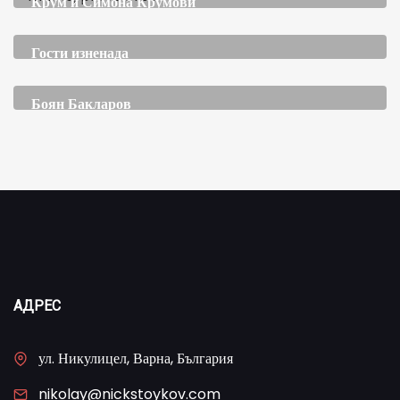
Крум и Симона Крумови
Гости изненада
Боян Бакларов
TЪРГОВСКИ ДИРЕКТОР
АДРЕС
ул. Никулицел, Варна, България
nikolay@nickstoykov.com