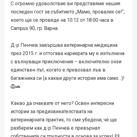
С огромно удоволствие ви представяме нашия
последен гост за събитието „Мамо, провалих се!“,
което ще се проведе на 10.12 от 18:00 часа в
Campus 90, гр. Варна.
Д-р Пенчев завършва ветеринарна медицина
през 2015 г. и оттогава кариерата му е изпълнена
с вълнуващи приключения – включително онзи
единствен път, когато е превозвал лъв в
багажника си (а какви други истории има само…)!
🦁🚗
Какво да очаквате от него? Освен интересни
истории за предизвикателствата на
ветеринарната практик, то сме убедени, че ще
разберем как д-р Пенчев е превърнал
собствените си трудности в основа за успех! 🙌