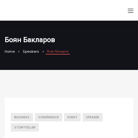
Боян Бакларов
Боян Бакларов
Home
Speakers
BUSINESS
CONFERENCE
EVENT
SPEAKER
STORYTELLER