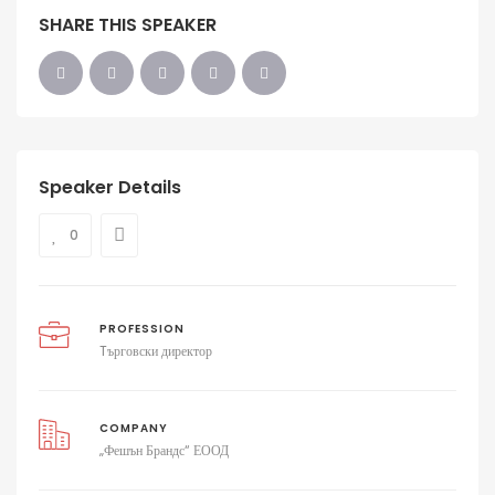
SHARE THIS SPEAKER
Speaker Details
0
PROFESSION
Tърговски директор
COMPANY
„Фешън Брандс“ ЕООД