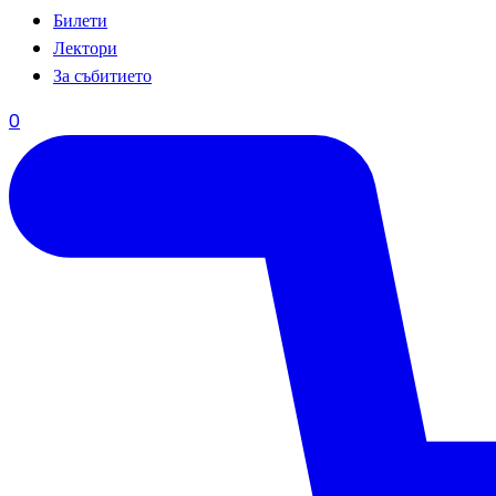
Билети
Лектори
За събитието
0