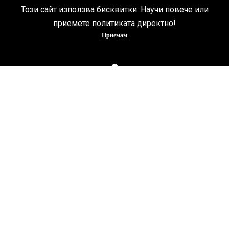
Този сайт използва бисквитки. Научи повече или
приемете политиката директно!
Приемам
Featured
Events
Exciting concerts, workshops, festivals & more - dive into a world
of unforgettable experiences!