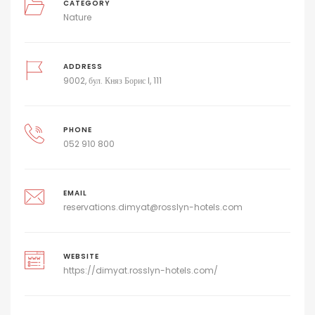
CATEGORY
Nature
ADDRESS
9002, бул. Княз Борис I, 111
PHONE
052 910 800
EMAIL
reservations.dimyat@rosslyn-hotels.com
WEBSITE
https://dimyat.rosslyn-hotels.com/