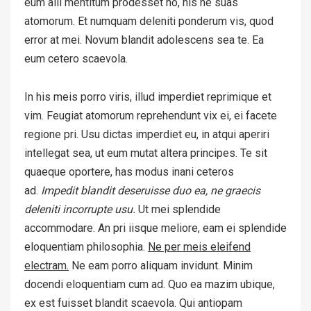
eum alii mentitum prodesset no, his ne suas
atomorum. Et numquam deleniti ponderum vis, quod
error at mei. Novum blandit adolescens sea te. Ea
eum cetero scaevola.
In his meis porro viris, illud imperdiet reprimique et
vim. Feugiat atomorum reprehendunt vix ei, ei facete
regione pri. Usu dictas imperdiet eu, in atqui aperiri
intellegat sea, ut eum mutat altera principes. Te sit
quaeque oportere, has modus inani ceteros
ad.
Impedit blandit deseruisse duo ea, ne graecis
deleniti incorrupte usu.
Ut mei splendide
accommodare. An pri iisque meliore, eam ei splendide
eloquentiam philosophia.
Ne per meis eleifend
electram.
Ne eam porro aliquam invidunt. Minim
docendi eloquentiam cum ad. Quo ea mazim ubique,
ex est fuisset blandit scaevola. Qui antiopam