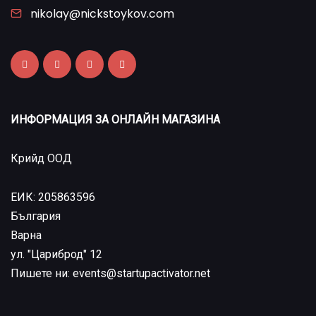
nikolay@nickstoykov.com
ИНФОРМАЦИЯ ЗА ОНЛАЙН МАГАЗИНА
Крийд ООД
ЕИК: 205863596
България
Варна
ул. "Цариброд" 12
Пишете ни: events@startupactivator.net