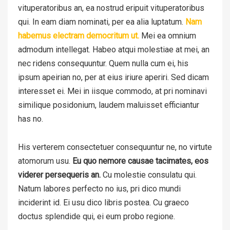
vituperatoribus an, ea nostrud eripuit vituperatoribus
qui. In eam diam nominati, per ea alia luptatum.
Nam
habemus electram democritum ut.
Mei ea omnium
admodum intellegat. Habeo atqui molestiae at mei, an
nec ridens consequuntur. Quem nulla cum ei, his
ipsum apeirian no, per at eius iriure aperiri. Sed dicam
interesset ei. Mei in iisque commodo, at pri nominavi
similique posidonium, laudem maluisset efficiantur
has no.
His verterem consectetuer consequuntur ne, no virtute
atomorum usu.
Eu quo nemore causae tacimates, eos
viderer persequeris an.
Cu molestie consulatu qui.
Natum labores perfecto no ius, pri dico mundi
inciderint id. Ei usu dico libris postea. Cu graeco
doctus splendide qui, ei eum probo regione.