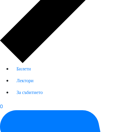
Билети
Лектори
За събитието
0