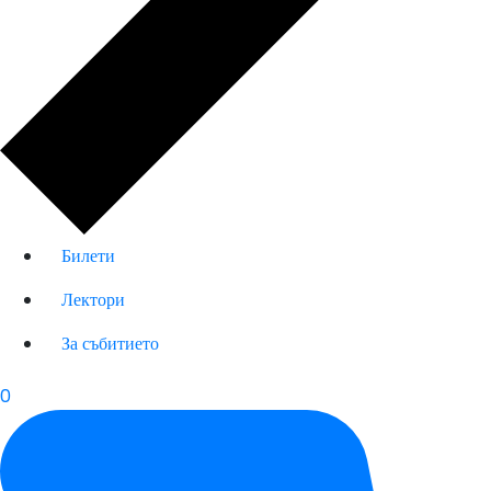
Билети
Лектори
За събитието
0