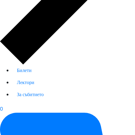
Билети
Лектори
За събитието
0